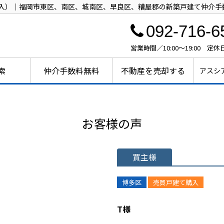
入）｜福岡市東区、南区、城南区、早良区、糟屋郡の新築戸建て仲介手
092-716-6
営業時間／10:00～19:00 定休
索
仲介手数料無料
不動産を売却する
アスシ
お客様の声
買主様
博多区
売買戸建て購入
T様